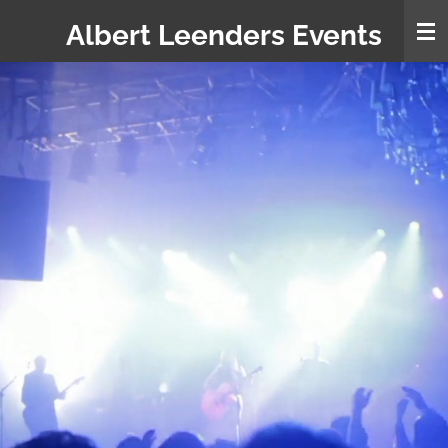
Ga
Albert Leenders Events
direct
naar
de
hoofdinhoud